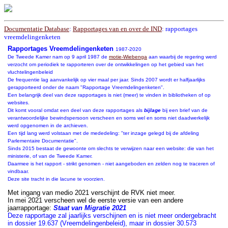
Documentatie Database
:
Rapportages van en over de IND
: rapportages
vreemdelingenketen
Rapportages Vreemdelingenketen
1987-2020
De Tweede Kamer nam op 9 april 1987 de
motie-Wiebenga
aan waarbij de regering werd
verzocht om periodiek te rapporteren over de ontwikkelingen op het gebied van het
vluchtelingenbeleid
De frequentie lag aanvankelijk op vier maal per jaar. Sinds 2007 wordt er halfjaarlijks
gerapporteerd onder de naam "Rapportage Vreemdelingenketen".
Een belangrijk deel van deze rapportages is niet (meer) te vinden in bibliotheken of op
websites.
Dit komt vooral omdat een deel van deze rapportages als
bijlage
bij een brief van de
verantwoordelijke bewindspersoon verscheen en soms wel en soms niet daadwerkelijk
werd opgenomen in de archieven.
Een tijd lang werd volstaan met de mededeling: "ter inzage gelegd bij de afdeling
Parlementaire Documentatie".
Sinds 2015 bestaat de gewoonte om slechts te verwijzen naar een website: die van het
ministerie, of van de Tweede Kamer.
Daarmee is het rapport - strikt genomen - niet aangeboden en zelden nog te traceren of
vindbaar.
Deze site tracht in die lacune te voorzien.
Met ingang van medio 2021 verschijnt de RVK niet meer.
In mei 2021 verscheen wel de eerste versie van een andere
jaarrapportage:
Staat van Migratie 2021
Deze rapportage zal jaarlijks verschijnen en is niet meer ondergebracht
in dossier 19.637 (Vreemdelingenbeleid), maar in dossier 30.573