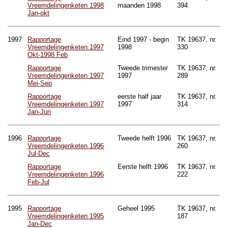
Vreemdelingenketen 1998
maanden 1998
394
Jan-okt
1997
Rapportage
Eind 1997 - begin
TK 19637, nr.
Vreemdelingenketen 1997
1998
330
Okt-1998 Feb
Rapportage
Tweede trimester
TK 19637, nr.
Vreemdelingenketen 1997
1997
289
Mei-Sep
Rapportage
eerste half jaar
TK 19637, nr.
Vreemdelingenketen 1997
1997
314
Jan-Jun
1996
Rapportage
Tweede helft 1996
TK 19637, nr.
Vreemdelingenketen 1996
260
Jul-Dec
Rapportage
Eerste helft 1996
TK 19637, nr.
Vreemdelingenketen 1996
222
Feb-Jul
1995
Rapportage
Geheel 1995
TK 19637, nr.
Vreemdelingenketen 1995
187
Jan-Dec