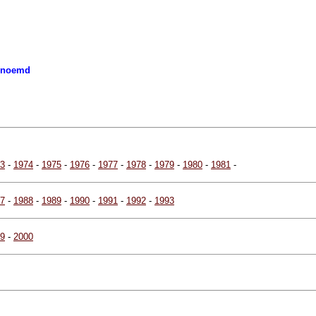
genoemd
3
-
1974
-
1975
-
1976
-
1977
-
1978
-
1979
-
1980
-
1981
-
7
-
1988
-
1989
-
1990
-
1991
-
1992
-
1993
9
-
2000