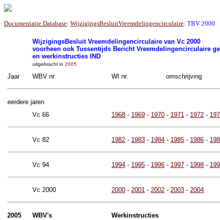
Documentatie Database
:
WijzigingsBesluitVreemdelingencirculaire
: TBV 2000
WijzigingsBesluit Vreemdelingencirculaire van Vc 2000
voorheen ook Tussentijds Bericht Vreemdelingencirculaire 
en werkinstructies IND
uitgebracht in
2005
Jaar
WBV nr.
WI nr.
omschrijving
eerdere jaren
Vc 66
1968
-
1969
-
1970
-
1971
-
1972
-
197
Vc 82
1982
-
1983
-
1984
-
1985
-
1986
-
198
Vc 94
1994
-
1995
-
1996
-
1997
-
1998
-
199
Vc 2000
2000
-
2001
-
2002
-
2003
-
2004
2005
WBV's
Werkinstructies