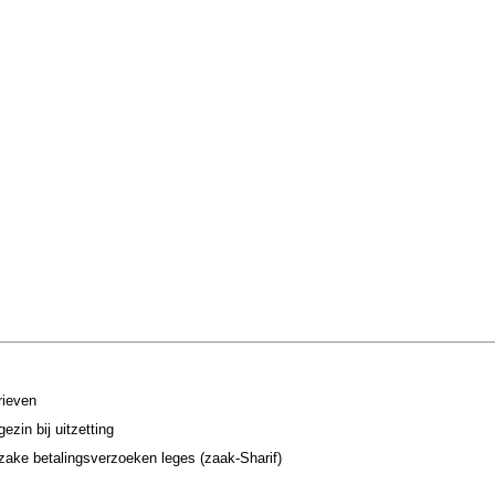
rieven
zin bij uitzetting
ake betalingsverzoeken leges (zaak-Sharif)