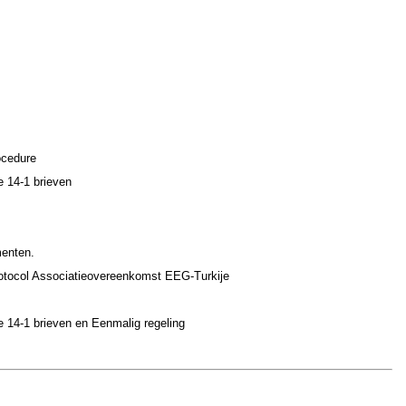
ocedure
e 14-1 brieven
menten.
 Protocol Associatieovereenkomst EEG-Turkije
e 14-1 brieven en Eenmalig regeling