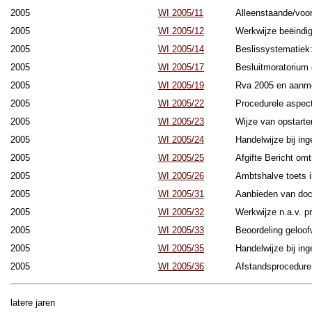
2005
WI 2005/11
Alleenstaande/voor
2005
WI 2005/12
Werkwijze beëindig
2005
WI 2005/14
Beslissystematiek
2005
WI 2005/17
Besluitmoratorium 
2005
WI 2005/19
Rva 2005 en aanme
2005
WI 2005/22
Procedurele aspect
2005
WI 2005/23
Wijze van opstarte
2005
WI 2005/24
Handelwijze bij in
2005
WI 2005/25
Afgifte Bericht omt
2005
WI 2005/26
Ambtshalve toets i
2005
WI 2005/31
Aanbieden van doc
2005
WI 2005/32
Werkwijze n.a.v. p
2005
WI 2005/33
Beoordeling geloof
2005
WI 2005/35
Handelwijze bij in
2005
WI 2005/36
Afstandsprocedure
latere jaren