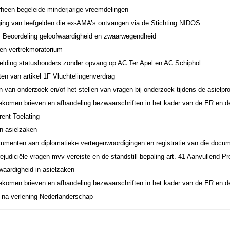
heen begeleide minderjarige vreemdelingen
ing van leefgelden die ex-AMA’s ontvangen via de Stichting NIDOS
: Beoordeling geloofwaardigheid en zwaarwegendheid
en vertrekmoratorium
lding statushouders zonder opvang op AC Ter Apel en AC Schiphol
en van artikel 1F Vluchtelingenverdrag
n van onderzoek en/of het stellen van vragen bij onderzoek tijdens de asielpr
gekomen brieven en afhandeling bezwaarschriften in het kader van de ER en d
rent Toelating
n asielzaken
umenten aan diplomatieke vertegenwoordigingen en registratie van die docu
rejudiciële vragen mvv-vereiste en de standstill-bepaling art. 41 Aanvullend
waardigheid in asielzaken
gekomen brieven en afhandeling bezwaarschriften in het kader van de ER en d
 na verlening Nederlanderschap