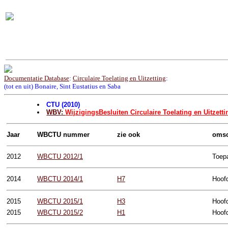
Documentatie Database
:
Circulaire Toelating en Uitzetting
:
(tot en uit) Bonaire, Sint Eustatius en Saba
CTU (2010)
WBV:
WijzigingsBesluiten Circulaire Toelating en Uitzetti
Jaar
WBCTU nummer
zie ook
omsc
2012
WBCTU 2012/1
Toepa
2014
WBCTU 2014/1
H7
Hoofd
2015
WBCTU 2015/1
H3
Hoofd
2015
WBCTU 2015/2
H1
Hoofd