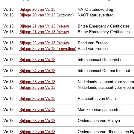
Vc
13
Bijlage 20 van Vc 13
NATO statusverdrag
Vc
13
Bijlage 20 van Vc 13
(wijziging)
NAOT statusverdrag
Vc
13
Bijlage 21 van Vc 13 (nieuw)
Britse Emergency Certificates
Vc
13
Bijlage 21 van Vc 13 (nieuw)
Britse Emergency Certificates
Vc
13
Bijlage 22 van Vc 13 (nieuw)
Raad van Europa
Vc
13
Bijlage 22 van Vc 13 (aanvulling)
Raad van Europa
Vc
13
Bijlage 23 van Vc 13
Internationaal Gerechtshof
Vc
13
Bijlage 24 van Vc 13
Internationaal Octrooi Instituut
Vc
13
Bijlage 25 van Vc 13
Nederlands paspoort voor vreem
Vc
13
Bijlage 25 van Vc 13
Nederlands paspoort voor vreem
Vc
13
Bijlage 26 van Vc 13
Paspoorten van Malta
Vc
13
Bijlage 27 van Vc 13
Marokkaanse paspoorten
Vc
13
Bijlage 28 van Vc 13
Onderdanen van Malaya
Vc
13
Bijlage 29 van Vc 13
Onderdanen van Rhodesia en N