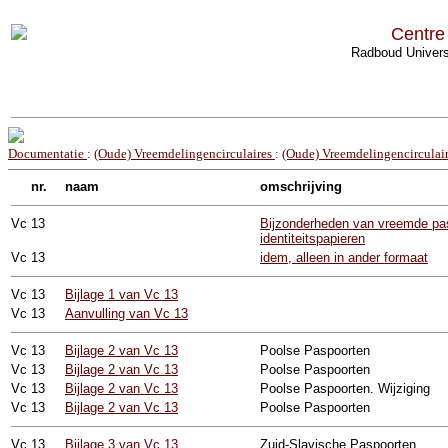
Centre
Radboud Univers
Documentatie
:
(Oude) Vreemdelingencirculaires
:
(Oude) Vreemdelingencirculai
nr.
naam
omschrijving
Vc
13
Bijzonderheden van vreemde pas
identiteitspapieren
Vc
13
idem, alleen in ander formaat
Vc
13
Bijlage 1 van Vc 13
Vc
13
Aanvulling van Vc 13
Vc
13
Bijlage 2 van Vc 13
Poolse Paspoorten
Vc
13
Bijlage 2 van Vc 13
Poolse Paspoorten
Vc
13
Bijlage 2 van Vc 13
Poolse Paspoorten. Wijziging
Vc
13
Bijlage 2 van Vc 13
Poolse Paspoorten
Vc
13
Bijlage 3 van Vc 13
Zuid-Slavische Paspoorten