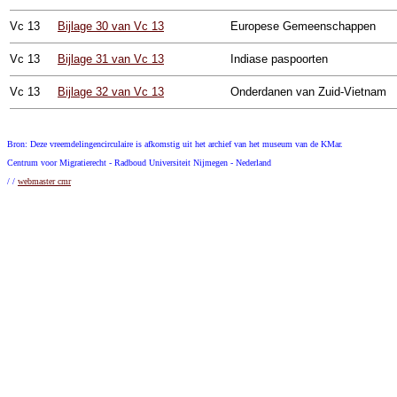
Vc
13
Bijlage 30 van Vc 13
Europese Gemeenschappen
Vc
13
Bijlage 31 van Vc 13
Indiase paspoorten
Vc
13
Bijlage 32 van Vc 13
Onderdanen van Zuid-Vietnam
Bron: Deze vreemdelingencirculaire is afkomstig uit het archief van het museum van de KMar.
Centrum voor Migratierecht - Radboud Universiteit Nijmegen - Nederland
/ /
webmaster cmr