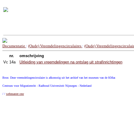
Documentatie
:
(Oude) Vreemdelingencirculaires
:
(Oude) Vreemdelingencirculai
nr.
omschrijving
Vc
14a
Uitleiding van vreemdelingen na ontslag uit strafinrichtingen
Bron: Deze vreemdelingencirculaire is afkomstig uit het archief van het museum van de KMar.
Centrum voor Migratierecht - Radboud Universiteit Nijmegen - Nederland
/ /
webmaster cmr