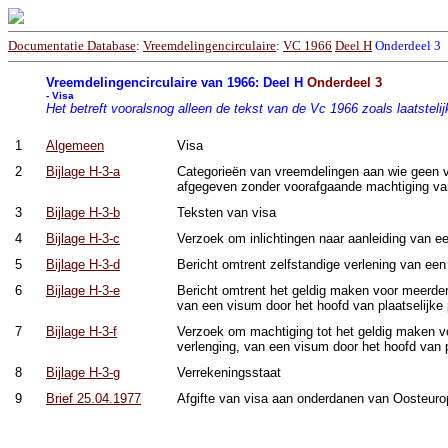
Documentatie Database
:
Vreemdelingencirculaire
:
VC 1966
Deel H
Onderdeel 3
Vreemdelingencirculaire van 1966: Deel H
Onderdeel 3
- Visa
Het betreft vooralsnog alleen de tekst van de Vc 1966 zoals laatstelij
1
Algemeen
Visa
2
Bijlage H-3-a
Categorieën van vreemdelingen aan wie geen 
afgegeven zonder voorafgaande machtiging va
3
Bijlage H-3-b
Teksten van visa
4
Bijlage H-3-c
Verzoek om inlichtingen naar aanleiding van 
5
Bijlage H-3-d
Bericht omtrent zelfstandige verlening van een
6
Bijlage H-3-e
Bericht omtrent het geldig maken voor meerdere
van een visum door het hoofd van plaatselijke 
7
Bijlage H-3-f
Verzoek om machtiging tot het geldig maken vo
verlenging, van een visum door het hoofd van pl
8
Bijlage H-3-g
Verrekeningsstaat
9
Brief 25.04.1977
Afgifte van visa aan onderdanen van Oosteur