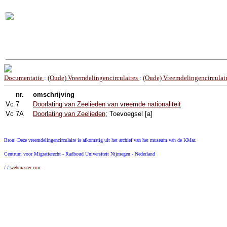
Documentatie
:
(Oude) Vreemdelingencirculaires
:
(Oude) Vreemdelingencirculai
nr.
omschrijving
Vc
7
Doorlating van Zeelieden van vreemde nationaliteit
Vc
7A
Doorlating van Zeelieden
; Toevoegsel [a]
Bron: Deze vreemdelingencirculaire is afkomstig uit het archief van het museum van de KMar.
Centrum voor Migratierecht - Radboud Universiteit Nijmegen - Nederland
/ /
webmaster cmr