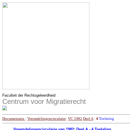
Faculteit der Rechtsgeleerdheid
Centrum voor Migratierecht
Documentatie
:
Vreemdelingencirculaire
:
VC 1982
Deel A
:
4
Toelating
Vreemdelingencirculaire van 1982: Deel A - 4 Toelaling