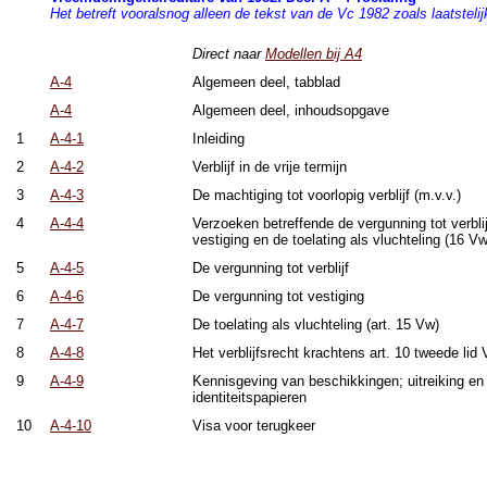
Het betreft vooralsnog alleen de tekst van de Vc 1982 zoals laatstelijk
Direct naar
Modellen bij A4
A-4
Algemeen deel, tabblad
A-4
Algemeen deel, inhoudsopgave
1
A-4-1
Inleiding
2
A-4-2
Verblijf in de vrije termijn
3
A-4-3
De machtiging tot voorlopig verblijf (m.v.v.)
4
A-4-4
Verzoeken betreffende de vergunning tot verblij
vestiging en de toelating als vluchteling (16 V
5
A-4-5
De vergunning tot verblijf
6
A-4-6
De vergunning tot vestiging
7
A-4-7
De toelating als vluchteling (art. 15 Vw)
8
A-4-8
Het verblijfsrecht krachtens art. 10 tweede lid
9
A-4-9
Kennisgeving van beschikkingen; uitreiking en
identiteitspapieren
10
A-4-10
Visa voor terugkeer