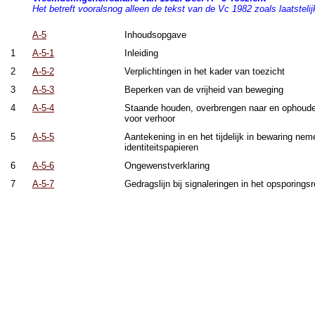
Het betreft vooralsnog alleen de tekst van de Vc 1982 zoals laatstelijk
A-5
Inhoudsopgave
1
A-5-1
Inleiding
2
A-5-2
Verplichtingen in het kader van toezicht
3
A-5-3
Beperken van de vrijheid van beweging
4
A-5-4
Staande houden, overbrengen naar en ophoud
voor verhoor
5
A-5-5
Aantekening in en het tijdelijk in bewaring nem
identiteitspapieren
6
A-5-6
Ongewenstverklaring
7
A-5-7
Gedragslijn bij signaleringen in het opsporingsr