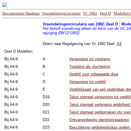
Documentatie Database
:
Vreemdelingencirculaire
:
VC 1982
:
Deel D
:
Modellen 
Vreemdelingencirculaire van 1982: Deel D : Model
Het betreft vooralsnog alleen de tekst van de VC 1982
wijziging (08/12/1992)
Direct naar Regelgeving van Vc 1982 Deel:
A4
Deel D Modellen:
Bij A4-9:
A
Vergunning tot vestiging
Bij A4-9:
B
Toelating als vluchteling
Bij A4-9:
C
Verblijf voor onbepaalde duur
Bij A4-9:
D
Vergunning tot verblijf
Bij A4-9:
E
Verblijfskaart van een onderdaan de
Bij A4-9:
D19
Tekst stempel vergunning tot verblijf
Bij A4-9:
D20
Tekst stempel verlenging geldigheid
Bij A4-9:
D21
Tekst stempel geldigmaken vtv voor
Bij A4-9:
D22
Ontvangstbewijs identiteitspapieren
Bij A4-9:
D23
Beschikking geldigheidsduur anders