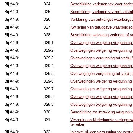
Bij A4-9:
D24
Beschikking verlenen vtv voor ande
Bij A4-9:
D25
Beschikking verlenen vtv met zekerh
Bij A4-9:
D26
Verklaring van ontvangst waarborg
Bij A4-9:
D27
Kwitering van teruggave waarborgs
Bij A4-9:
D28
Beschikking weigering verlenen of v
Bij A4-9:
D29-1
Overwegingen weigering vergunning to
Bij A4-9:
D29-2
Overwegingen weigering vergunning to
Bij A4-9:
D29-3
Overwegingen vergunning tot verblijf
Bij A4-9:
D29-4
Overwegingen weigering vergunning to
Bij A4-9:
D29-5
Overwegingen vergunning tot verblijf
Bij A4-9:
D29-6
Overwegingen weigering vergunning t
Bij A4-9:
D29-7
Overwegingen weigering vergunning t
Bij A4-9:
D29-8
Overwegingen weigering vergunning t
Bij A4-9:
D29-9
Overwegingen weigering vergunning t
Bij A4-9:
D30
Beschikking tot intrekking vergunning
Bij A4-9:
D31
Verzoek aan Nederlandse vertegenwo
te reiken
Bij A4-9:
D32
Inlegvel bij een vergunning tot vestig