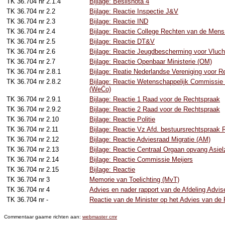
TK 36.704 nr 2.1.4
Bijlage: Beslisnota 4
TK 36.704 nr 2.2
Bijlage: Reactie Inspectie J&V
TK 36.704 nr 2.3
Bijlage: Reactie IND
TK 36.704 nr 2.4
Bijlage: Reactie College Rechten van de Men
TK 36.704 nr 2.5
Bijlage: Reactie DT&V
TK 36.704 nr 2.6
Bijlage: Reactie Jeugdbescherming voor Vluch
TK 36.704 nr 2.7
Bijlage: Reactie Openbaar Ministerie (OM)
TK 36.704 nr 2.8.1
Bijlage: Reatie Nederlandse Vereniging voor R
TK 36.704 nr 2.8.2
Bijlage: Reactie Wetenschappelijk Commissie
(WeCo)
TK 36.704 nr 2.9.1
Bijlage: Reactie 1 Raad voor de Rechtspraak
TK 36.704 nr 2.9.2
Bijlage: Reactie 2 Raad voor de Rechtspraak
TK 36.704 nr 2.10
Bijlage: Reactie Politie
TK 36.704 nr 2.11
Bijlage: Reactie Vz Afd. bestuursrechtspraa
TK 36.704 nr 2.12
Bijlage: Reactie Adviesraad Migratie (AM)
TK 36.704 nr 2.13
Bijlage: Reactie Centraal Orgaan opvang Asie
TK 36.704 nr 2.14
Bijlage: Reactie Commissie Meijers
TK 36.704 nr 2.15
Bijlage: Reactie
TK 36.704 nr 3
Memorie van Toelichting (MvT)
TK 36.704 nr 4
Advies en nader rapport van de Afdeling Advi
TK 36.704 nr -
Reactie van de Minister op het Advies van de
Commentaar gaarne richten aan:
webmaster cmr