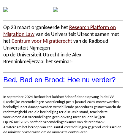
Op 23 maart organiseerde het
Research Platform on
Migration Law
van de Universiteit Utrecht samen met
het
Centrum voor Migratierecht
van de Radboud
Universiteit Nijmegen
op de Universiteit Utrecht in de Alex
Brenninkmeijerzaal het seminar:
Bed, Bad en Brood: Hoe nu verder?
In september 2024 besloot het kabinet Schoof dat de opvang in de LVV
(Landelijke Vreemdelingen-voorziening) per 1 januari 2025 moest worden
beëindigd. Kort daarop werden verschillende procedures gestart waarin de
rechtmatigheid van die beëindiging ter discussie stond, teneinde te
voorkomen dat vreemdelingen geen opvang meer zouden krijgen.
Op 26 mei 2025 heeft de vreemdelingenkamer van de rechtbank
Amsterdam het beroep van een aantal vreemdelingen gegrond verklaard en
de minister opgedragen om de opvang te continueren.